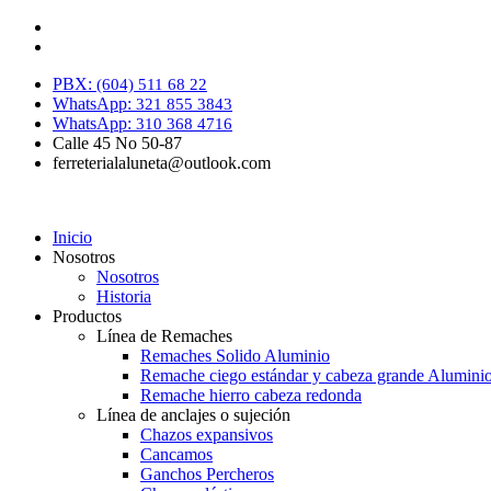
PBX:
(604) 511 68 22
WhatsApp:
321 855 3843
WhatsApp:
310 368 4716
Calle 45 No 50-87
ferreterialaluneta@outlook.com
Inicio
Nosotros
Nosotros
Historia
Productos
Línea de Remaches
Remaches Solido Aluminio
Remache ciego estándar y cabeza grande Alumini
Remache hierro cabeza redonda
Línea de anclajes o sujeción
Chazos expansivos
Cancamos
Ganchos Percheros