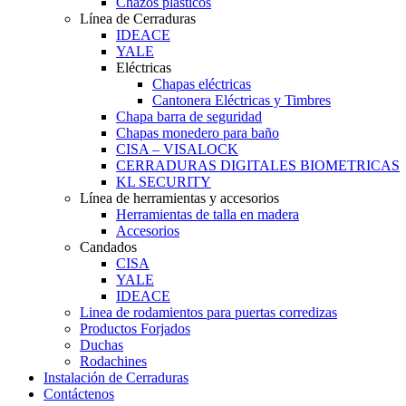
Chazos plásticos
Línea de Cerraduras
IDEACE
YALE
Eléctricas
Chapas eléctricas
Cantonera Eléctricas y Timbres
Chapa barra de seguridad
Chapas monedero para baño
CISA – VISALOCK
CERRADURAS DIGITALES BIOMETRICAS
KL SECURITY
Línea de herramientas y accesorios
Herramientas de talla en madera
Accesorios
Candados
CISA
YALE
IDEACE
Linea de rodamientos para puertas corredizas
Productos Forjados
Duchas
Rodachines
Instalación de Cerraduras
Contáctenos