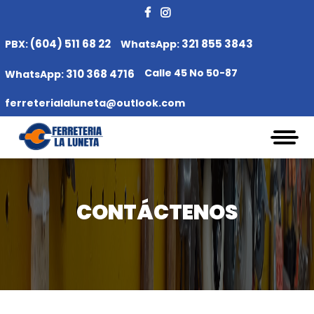
(604) 511 68 22
321 855 3843
PBX:
WhatsApp:
Calle 45 No 50-87
310 368 4716
WhatsApp:
ferreterialaluneta@outlook.com
CONTÁCTENOS