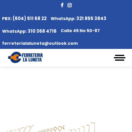
(604) 511 68 22
321 855 3843
PBX:
WhatsApp:
Calle 45 No 50-87
310 368 4716
WhatsApp:
ferreterialaluneta@outlook.com
CANCAMOS