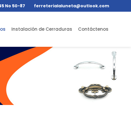
45 No 50-87
ferreterialaluneta@outlook.com
tos
Instalación de Cerraduras
Contáctenos