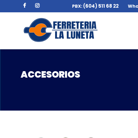
(604) 511 68 22
PBX:
Wha
ACCESORIOS